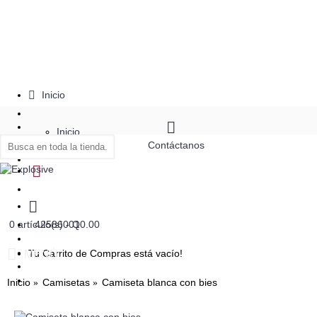
Inicio
Inicio
Contáctanos
0 artículo(s) - Q0.00
42586001
Tu Carrito de Compras está vacío!
MENÚ
Inicio
Camisetas
Camiseta blanca con bies